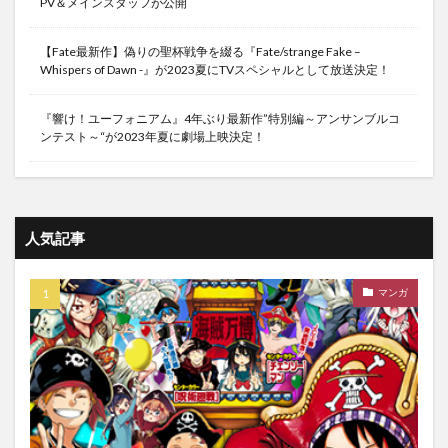
PV＆メインスタッフが公開
【Fate最新作】偽りの聖杯戦争を綴る『Fate/strange Fake –
Whispers of Dawn -』が2023夏にTVスペシャルとして放送決定！
『響け！ユーフォニアム』4年ぶり最新作”特別編～アンサンブルコ
ンテスト～“が2023年夏に劇場上映決定！
人気記事
マンガ