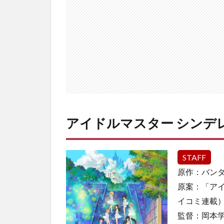
ラガ
ール
ズ
U149
2
青
の
オ
ー
ケ
ス
アイドルマスター シンデレ
ト
ラ
3
STAFF
アリ
原作：バン
ス・
原案：「アイ
ギ
ア・
イコミ連載
アイ
監督：岡本
ギス