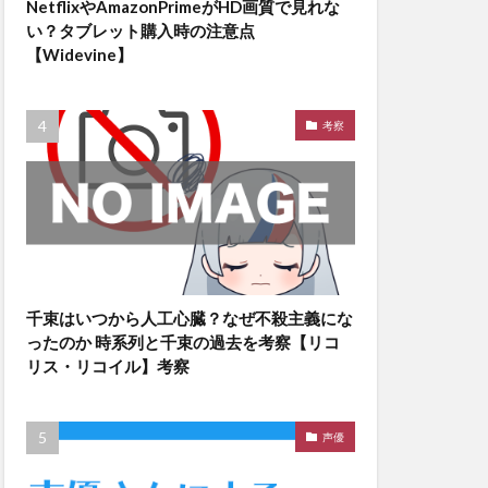
NetflixやAmazonPrimeがHD画質で見れな
い？タブレット購入時の注意点
【Widevine】
考察
千束はいつから人工心臓？なぜ不殺主義にな
ったのか 時系列と千束の過去を考察【リコ
リス・リコイル】考察
声優