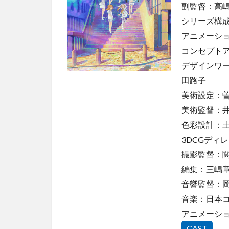
副監督：高
4
シリーズ構
異
アニメーシ
世
界
コンセプト
召
デザインワーク
喚
は
田路子
二
美術設定：曽野
度
美術監督：
目
で
色彩設計：
す
3DCGディ
5
撮影監督：
異世
編集：三嶋
界で
音響監督：
チー
ト能
音楽：日本
力を
アニメーション制
手に
した
CAST