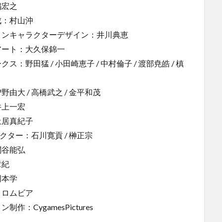
嶋宏之
成：村山沖
ョンキャラクターデザイン：井川典恵
アート：大久保錦一
ス：野田猛 / 小田崎恵子 / 中村倫子 / 渡部尭皓 / 槙
由大 / 高橋武之 / 金平和茂
井上一宏
土居真紀子
レクター：石川寛貢 / 榊正宗
関谷能弘
章紀
岡本学
コロムビア
作：CygamesPictures