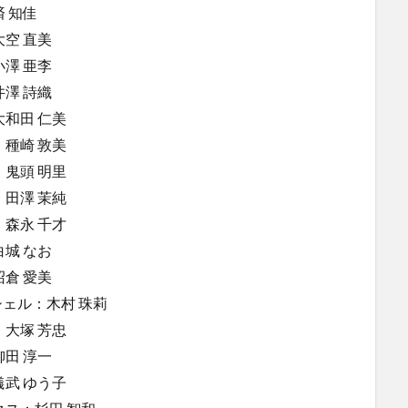
済 知佳
大空 直美
小澤 亜李
井澤 詩織
大和田 仁美
：種崎 敦美
：鬼頭 明里
：田澤 茉純
：森永 千才
白城 なお
沼倉 愛美
ェル：木村 珠莉
：大塚 芳忠
柳田 淳一
儀武 ゆう子