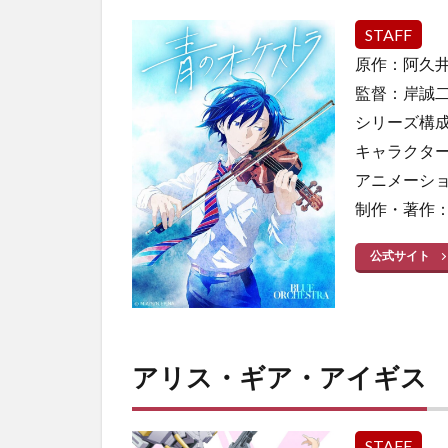
娘 プ
リテ
STAFF
ィー
原作：阿久井
ダー
ビー
監督：岸誠
Road
シリーズ構
to
the
キャラクタ
Top
アニメーシ
8
制作・著作：
王様
ラン
公式サイト
キン
グ
勇気
の宝
箱
アリス・ギア・アイギス
9
【推
しの
STAFF