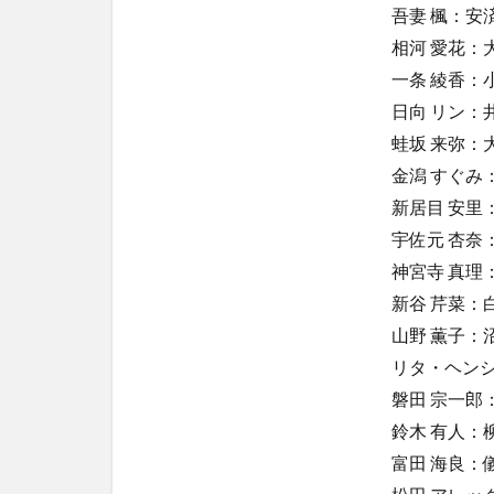
吾妻 楓：安
ライ
シス
相河 愛花：
一条 綾香：
14
機動
日向 リン：
戦士
蛙坂 来弥：
ガン
金潟 すぐみ
ダム
水星
新居目 安里
の魔
宇佐元 杏奈
女 第
神宮寺 真理
2ク
ール
新谷 芹菜：
目
山野 薫子：
15
リタ・ヘンシ
君は
磐田 宗一郎
放課
後イ
鈴木 有人：
ンソ
富田 海良：
ムニ