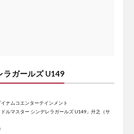
ラガールズ U149
ダイナムコエンターテインメント
ドルマスター シンデレラガールズ U149」廾之（サ
）
学