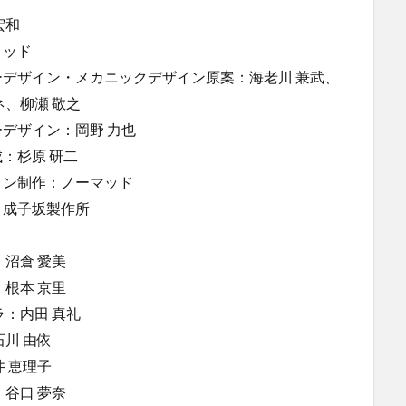
宏和
ミッド
ーデザイン・メカニックデザイン原案：海老川 兼武、
ネ、柳瀬 敬之
デザイン：岡野 力也
：杉原 研二
ョン制作：ノーマッド
：成子坂製作所
：沼倉 愛美
：根本 京里
ラ：内田 真礼
石川 由依
井 恵理子
：谷口 夢奈