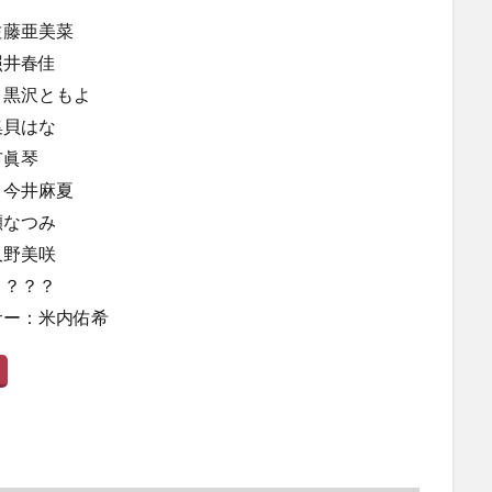
佐藤亜美菜
照井春佳
：黒沢ともよ
集貝はな
市眞琴
：今井麻夏
瀬なつみ
久野美咲
？？？？
サー：米内佑希