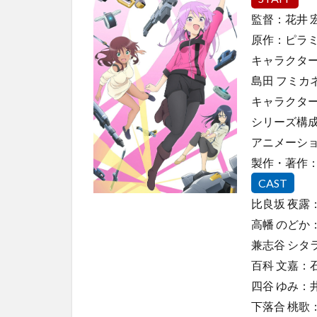
子】
監督：花井 
10
原作：ピラ
おと
なり
キャラクタ
に銀
島田 フミカ
河
キャラクター
11
シリーズ構成
Opus.COLORs
アニメーシ
12
製作・著作
彼女
CAST
が公
爵邸
比良坂 夜露
に行
高幡 のどか
った
兼志谷 シタ
理由
百科 文嘉：
13
四谷 ゆみ：
カワ
イス
下落合 桃歌
ギク