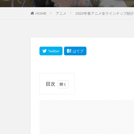
HOME
アニメ
2023年春アニメ全ラインナップ紹介
目次
1
アイ
ドル
マス
ター
シン
デレ