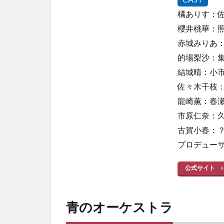
俺
橘ありす：
は、
櫻井桃華：
現実
世界
赤城みりあ
をも
的場梨沙：
無双
結城晴：小
する
佐々木千枝
6
龍崎薫：春
異世
界は
市原仁奈：
スマ
古賀小春：
ート
フォ
プロデュー
ンと
共
公式サイト
に。
2期
7
青のオーケストラ
ウマ