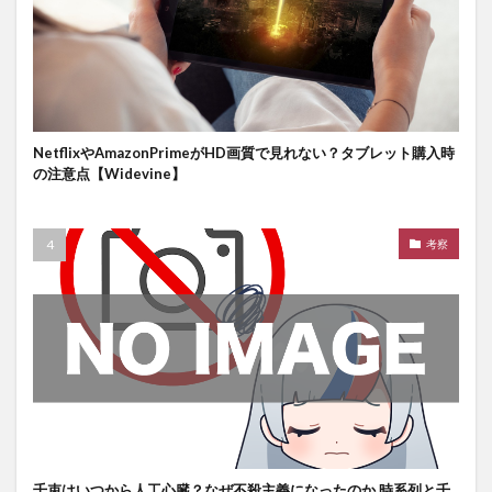
NetflixやAmazonPrimeがHD画質で見れない？タブレット購入時
の注意点【Widevine】
考察
千束はいつから人工心臓？なぜ不殺主義になったのか 時系列と千