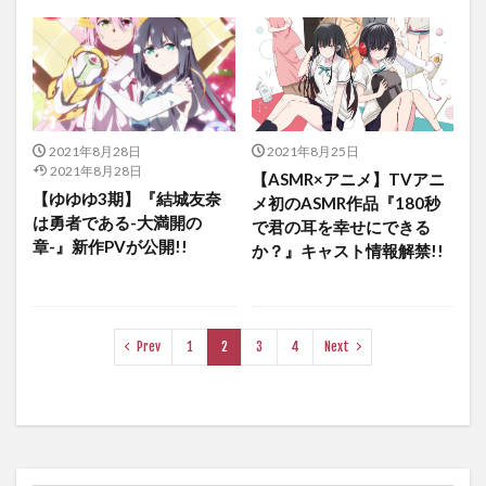
2021年8月28日
2021年8月25日
2021年8月28日
【ASMR×アニメ】TVアニ
【ゆゆゆ3期】『結城友奈
メ初のASMR作品『180秒
は勇者である-大満開の
で君の耳を幸せにできる
章-』新作PVが公開!!
か？』キャスト情報解禁!!
Prev
1
2
3
4
Next