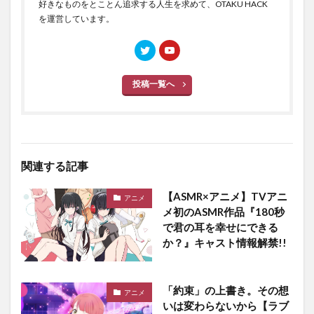
好きなものをとことん追求する人生を求めて、OTAKU HACK
を運営しています。
投稿一覧へ
関連する記事
【ASMR×アニメ】TVアニ
アニメ
メ初のASMR作品『180秒
で君の耳を幸せにできる
か？』キャスト情報解禁!!
「約束」の上書き。その想
アニメ
いは変わらないから【ラブ