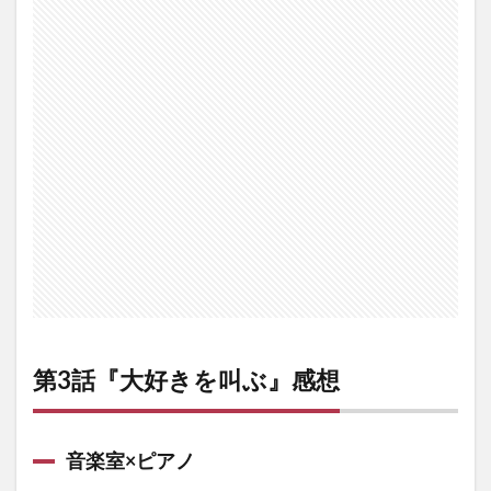
好き
を叫
ぶ』
感想
1.1
音楽
室×ピ
アノ
1.2
ワガ
ママ
の本
音と
建前
1.3
「ラ
第3話『大好きを叫ぶ』感想
ブラ
イブ
にな
んか
音楽室×ピアノ
出な
くて