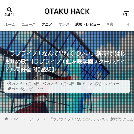
ホーム
ニュース
アニメ
マンガ
感想・レビュー
考察
「ラブライブ！なんて出なくていい」新時代”はじ
まりの歌”【ラブライブ！虹ヶ咲学園スクールアイ
ドル同好会 3話感想】
2020年10月18日
2020年10月30日
アニメ
,
感想・レビュー
2020秋
,
ラブライブ！
HOME
アニメ
「ラブライブ！なんて出なくていい」新時代”はじま