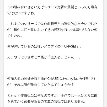
い
い」
この組み合わせといえばシリーズ定番の展開といっても過言
ではないですよね。
1.4
”はじ
ま
これまでのシリーズでは作曲担当との運命的な出会いでした
り”へ
が、確かに虹ヶ咲においてその役割を持つのは誰でもない侑
の
DIVE!
でしたね。
2
侑が弾いているのは拙いメロディの「CHASE!」。
まと
め
え、やっぱり優木せつ菜が「主人公」じゃん……。
3
ラブ
ライ
ブ！
虹ヶ
侑加入前の同好会持ち曲がCHASE!以外にあるのか不明です
咲学
が、それは誰が作曲していたんでしょうか？
園ス
クー
ルア
ともかく作曲担当は侑なのですが、今作では一人ひとりに曲
イド
をあてがう必要があるので並の負担ではありません。
ル同