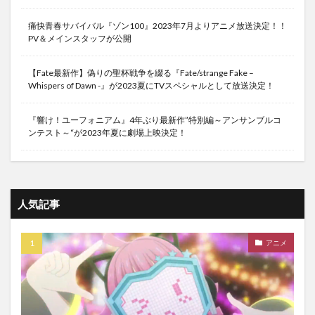
痛快青春サバイバル『ゾン100』2023年7月よりアニメ放送決定！！
PV＆メインスタッフが公開
【Fate最新作】偽りの聖杯戦争を綴る『Fate/strange Fake –
Whispers of Dawn -』が2023夏にTVスペシャルとして放送決定！
『響け！ユーフォニアム』4年ぶり最新作”特別編～アンサンブルコ
ンテスト～“が2023年夏に劇場上映決定！
人気記事
アニメ