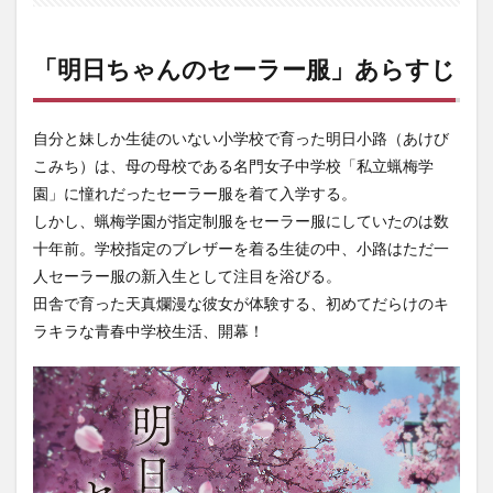
「明
日ち
ゃん
「明日ちゃんのセーラー服」あらすじ
のセ
ーラ
ー
服」
自分と妹しか生徒のいない小学校で育った明日小路（あけび
見ど
こみち）は、母の母校である名門女子中学校「私立蝋梅学
ころ
ポイ
園」に憧れだったセーラー服を着て入学する。
ント
しかし、蝋梅学園が指定制服をセーラー服にしていたのは数
3.1
十年前。学校指定のブレザーを着る生徒の中、
小路はただ一
天真
人セーラー服の新入生として注目を浴びる。
爛
田舎で育った天真爛漫な彼女が体験する、初めてだらけのキ
漫！
全力
ラキラな青春中学校生活、開幕！
で青
春す
る眩
しす
ぎる
明日
ちゃ
ん