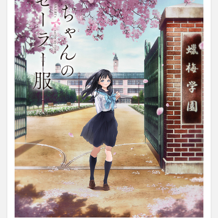
3.2
変態
的！？
人体の
美しさ
を描く
究極の
フェチ
ズム作
画
3.3
個性
あふ
れる
多彩
なク
ラス
メイ
ト
4
アニ
メ配