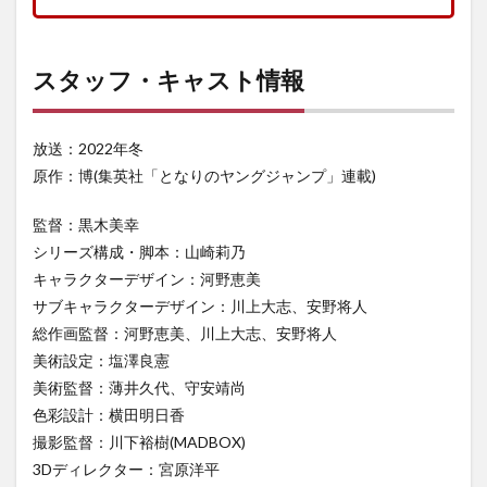
スタッフ・キャスト情報
放送：2022年冬
原作：博(集英社「となりのヤングジャンプ」連載)
監督：黒木美幸
シリーズ構成・脚本：山崎莉乃
キャラクターデザイン：河野恵美
サブキャラクターデザイン：川上大志、安野将人
総作画監督：河野恵美、川上大志、安野将人
美術設定：塩澤良憲
美術監督：薄井久代、守安靖尚
色彩設計：横田明日香
撮影監督：川下裕樹(MADBOX)
3Dディレクター：宮原洋平