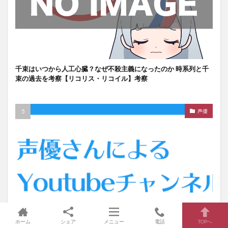
千束はいつから人工心臓？なぜ不殺主義になったのか 時系列と千
束の過去を考察【リコリス・リコイル】考察
声優
ホーム
シェア
メニュー
電話
TOPへ
声優によるYoutubeチャンネル一覧【まとめ】