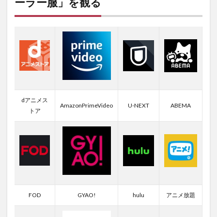
ーラー服」を観る
dアニメス
AmazonPrimeVideo
U-NEXT
ABEMA
トア
FOD
GYAO!
hulu
アニメ放題