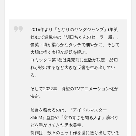
信サ
イト
で
「明
日ち
ゃん
2016年より「となりのヤングジャンプ」(集英
のセ
社)にて連載中の『明日ちゃんのセーラー服』。
ーラ
俊英・博が柔らかなタッチで細やかに、そして
ー
服」
大胆に描く表現が話題を呼ぶ。
を観
コミックス第1巻は発売前に重版が決定、品切
る
れが続出するなど大きな反響を生み出してい
5
る。
原作
情報
そして2022年、待望のTVアニメーション化が
決定。
監督を務めるのは、『アイドルマスター
SideM』監督や『空の青さを知る人よ』演出な
どを手がけてきた黒木美幸。
制作は、数々のヒット作を世に送り出している