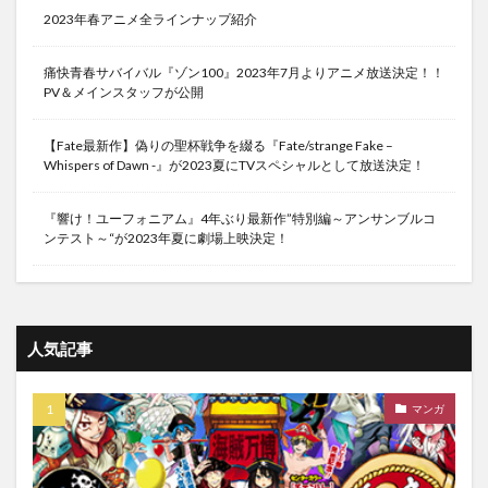
2023年春アニメ全ラインナップ紹介
痛快青春サバイバル『ゾン100』2023年7月よりアニメ放送決定！！
PV＆メインスタッフが公開
【Fate最新作】偽りの聖杯戦争を綴る『Fate/strange Fake –
Whispers of Dawn -』が2023夏にTVスペシャルとして放送決定！
『響け！ユーフォニアム』4年ぶり最新作”特別編～アンサンブルコ
ンテスト～“が2023年夏に劇場上映決定！
人気記事
マンガ