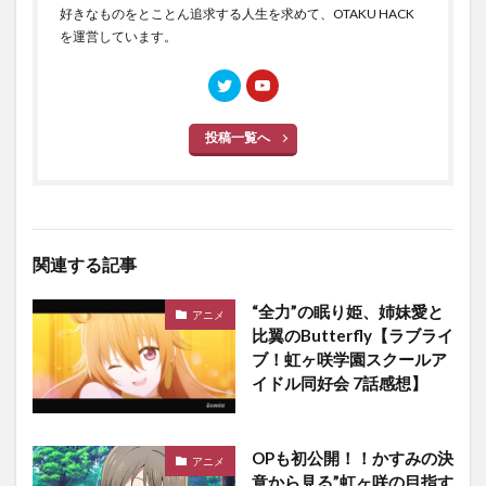
好きなものをとことん追求する人生を求めて、OTAKU HACK
を運営しています。
投稿一覧へ
関連する記事
“全力”の眠り姫、姉妹愛と
アニメ
比翼のButterfly【ラブライ
ブ！虹ヶ咲学園スクールア
イドル同好会 7話感想】
OPも初公開！！かすみの決
アニメ
意から見る”虹ヶ咲の目指す