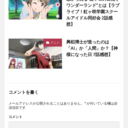
ワンダーランド”とは【ラブ
ライブ！虹ヶ咲学園スクー
ルアイドル同好会 2話感
想】
興梠博士が造ったのは
アニメ
「AI」か「人間」か？【神
様になった日 7話感想】
コメントを書く
メールアドレスが公開されることはありません。
*
が付いている欄は必
須項目です
コメント