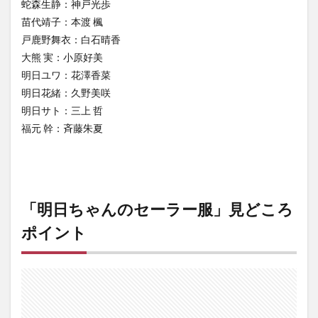
蛇森生静：神戸光歩
苗代靖子：本渡 楓
戸鹿野舞衣：白石晴香
大熊 実：小原好美
明日ユワ：花澤香菜
明日花緒：久野美咲
明日サト：三上 哲
福元 幹：斉藤朱夏
「明日ちゃんのセーラー服」見どころ
ポイント