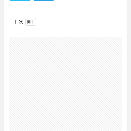
目次
1
「明
日ち
ゃん
のセ
ーラ
ー
服」
あら
すじ
2
スタ
ッ
フ・
キャ
スト
情報
3