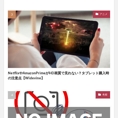
アニメ
NetflixやAmazonPrimeがHD画質で見れない？タブレット購入時
の注意点【Widevine】
考察