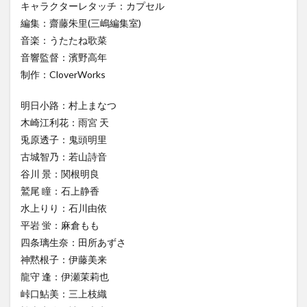
キャラクターレタッチ：カプセル
編集：齋藤朱里(三嶋編集室)
音楽：うたたね歌菜
音響監督：濱野高年
制作：CloverWorks
明日小路：村上まなつ
木崎江利花：雨宮 天
兎原透子：鬼頭明里
古城智乃：若山詩音
谷川 景：関根明良
鷲尾 瞳：石上静香
水上りり：石川由依
平岩 蛍：麻倉もも
四条璃生奈：田所あずさ
神黙根子：伊藤美来
龍守 逢：伊瀬茉莉也
峠口鮎美：三上枝織